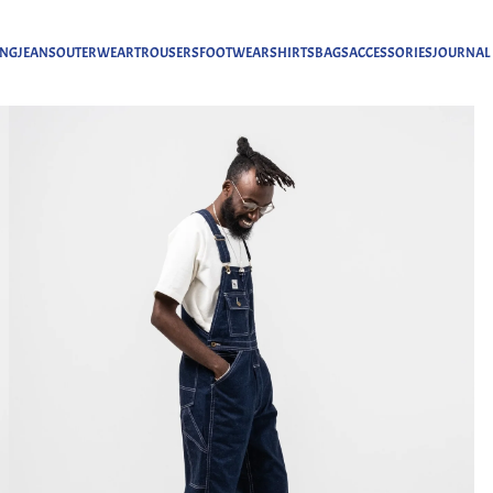
ING
JEANS
OUTERWEAR
TROUSERS
FOOTWEAR
SHIRTS
BAGS
ACCESSORIES
JOURNAL