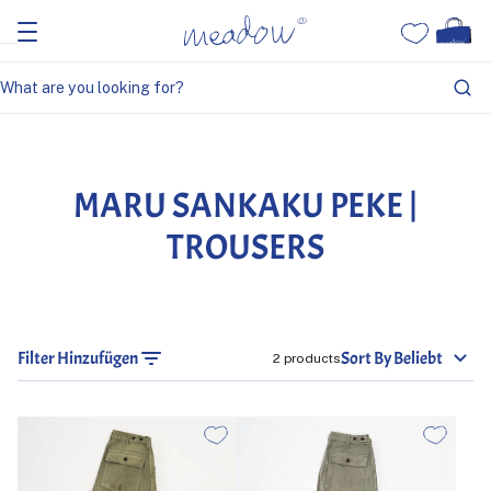
Home
Maru Sankaku Peke | Trousers
MARU SANKAKU PEKE |
TROUSERS
Filter Hinzufügen
Sort By Beliebt
2 products