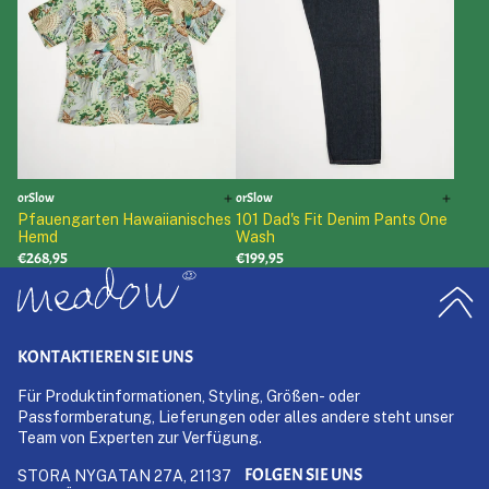
orSlow
orSlow
Pfauengarten Hawaiianisches
101 Dad's Fit Denim Pants One
Hemd
Wash
€268,95
€199,95
KONTAKTIEREN SIE UNS
Für Produktinformationen, Styling, Größen- oder
Passformberatung, Lieferungen oder alles andere steht unser
Team von Experten zur Verfügung.
FOLGEN SIE UNS
STORA NYGATAN 27A, 21137