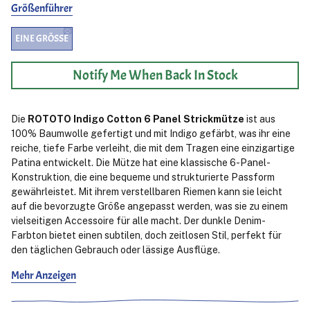
Größenführer
EINE GRÖSSE
Notify Me When Back In Stock
Die
ROTOTO Indigo Cotton 6 Panel Strickmütze
ist aus
100% Baumwolle gefertigt und mit Indigo gefärbt, was ihr eine
reiche, tiefe Farbe verleiht, die mit dem Tragen eine einzigartige
Patina entwickelt. Die Mütze hat eine klassische 6-Panel-
Konstruktion, die eine bequeme und strukturierte Passform
gewährleistet. Mit ihrem verstellbaren Riemen kann sie leicht
auf die bevorzugte Größe angepasst werden, was sie zu einem
vielseitigen Accessoire für alle macht. Der dunkle Denim-
Farbton bietet einen subtilen, doch zeitlosen Stil, perfekt für
den täglichen Gebrauch oder lässige Ausflüge.
Mehr Anzeigen
Diese Mütze vereint Stil und Funktion, entworfen, um sowohl
Komfort als auch Haltbarkeit zu bieten. Ihr atmungsaktives
Baumwollgewebe sorgt dafür, dass sie auch bei wärmerem