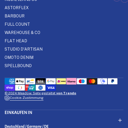
ASTORFLEX
BARBOUR
FULL COUNT
WAREHOUSE & CO
FLAT HEAD
STUDIO D'ARTISAN
OMOTO DENIM
SPELLBOUND
© 2024 Meadow. Seite gestaltet
von Trendo
Cookie-Zustimmung
EINKAUFEN IN
Select Your Region:
Deutschland / Germany / DE