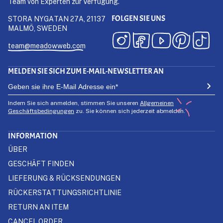
Team von Experten zur Verfügung.
FOLGEN SIE UNS
STORA NYGATAN 27A, 21137
MALMÖ, SWEDEN
team@meadowweb.com
MELDEN SIE SICH ZUM E-MAIL-NEWSLETTER AN
Indem Sie sich anmelden, stimmen Sie unseren
Allgemeinen
Geschäftsbedingungen
zu. Sie können sich jederzeit abmelden.
INFORMATION
ÜBER
GESCHÄFT FINDEN
LIEFERUNG & RÜCKSENDUNGEN
RÜCKERSTATTUNGSRICHTLINIE
RETURN AN ITEM
CANCEL ORDER