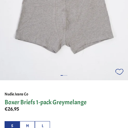
Nudie Jeans Co
Boxer Briefs 1-pack Greymelange
€26,95
S
M
L