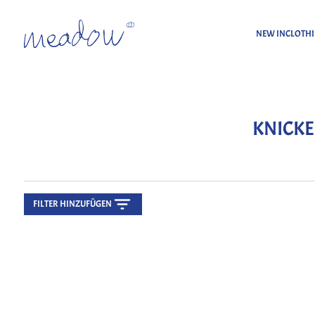
NEW IN
CLOTH
Home
Knickerbocker
KNICK
FILTER HINZUFÜGEN