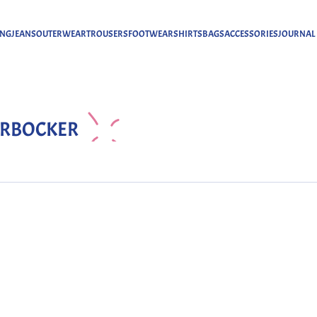
ING
JEANS
OUTERWEAR
TROUSERS
FOOTWEAR
SHIRTS
BAGS
ACCESSORIES
JOURNAL
ERBOCKER