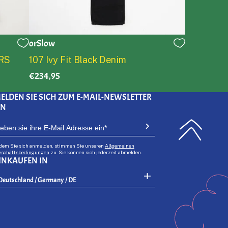
orSlow
0
1
2
3
4
5
RS
107 Ivy Fit Black Denim
€234,95
ELDEN SIE SICH ZUM E-MAIL-NEWSLETTER
AN
dem Sie sich anmelden, stimmen Sie unseren
Allgemeinen
schäftsbedingungen
zu. Sie können sich jederzeit abmelden.
INKAUFEN IN
Select Your Region:
Deutschland / Germany / DE