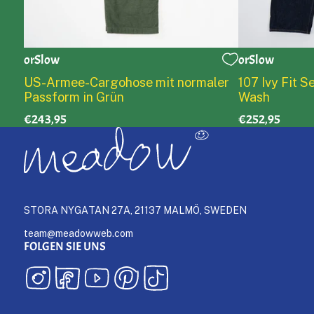
orSlow
orSlow
0
1
2
3
4
5
0
1
US-Armee-Cargohose mit normaler
107 Ivy Fit 
Passform in Grün
Wash
€243,95
€252,95
STORA NYGATAN 27A, 21137 MALMÖ, SWEDEN
team@meadowweb.com
FOLGEN SIE UNS