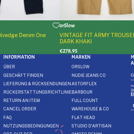
orSlow
2
3
4
5
0
1
2
3
4
5
Selvedge Denim One
VINTAGE FIT ARMY TROUSE
DARK KHAKI
€278,95
INFORMATION
MARKEN
M
ÜBER
ORSLOW
GESCHÄFT FINDEN
NUDIE JEANS CO
LIEFERUNG & RÜCKSENDUNGEN
ASTORFLEX
In
Ge
RÜCKERSTATTUNGSRICHTLINIE
BARBOUR
E
RETURN AN ITEM
FULL COUNT
CANCEL ORDER
WAREHOUSE & CO
FAQ
FLAT HEAD
NUTZUNGSBEDINGUNGEN
STUDIO D'ARTISAN