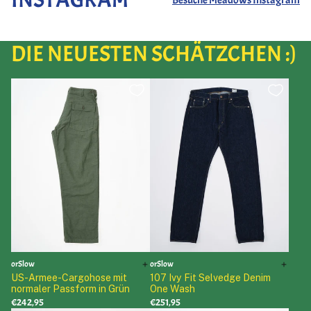
Besuche Meadows Instagram
DIE NEUESTEN SCHÄTZCHEN :)
orSlow
orSlow
US-Armee-Cargohose mit
107 Ivy Fit Selvedge Denim
normaler Passform in Grün
One Wash
€242,95
€251,95