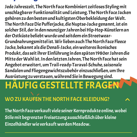
Jede Jahreszeit, The North Face Kombiniert zeitloses Styling mit
unschlagbarer Funktionalität und Leistung. The North Face Jacken
gehören zu den besten und kultigsten Oberbekleidung der Welt.
The North Face Die Pufferjacke, die Nuptse-Jacke genannt, ist ein
solcher Stil, der in den neunziger Jahren bei Hip-Hop-Künstlern an
der Ostküste beliebt wurde und seitdem ein Streetwear-
Grundnahrungsmittel ist. Wir lieben auch The North Face Fleece
Jacke, bekannt als die Denali-Jacke, ein weiteres ikonisches
Produkt, das seit ihrer Einführung in den späten 1980er Jahren die
Mitte der Wahl ist. In den letzten Jahren, The North Face hat sein
Angebot erweitert, um Trail-ready-Taraval-Schuhe, saisonale
Sandalen und Fliegengewichtszubehör einzuschließen, um Ihre
Ausrüstung zu verstauen, während Sie in Bewegung sind.
HÄUFIG GESTELLTE FRAGEN
WO ZU KAUFEN THE NORTH FACE KLEIDUNG?
The North Face verkauft viele seiner Kernprodukte online, wobei
Stile mit begrenzter Freisetzung ausschließlich über kleine
Einzelhändler wie verkauft werden Meadow.