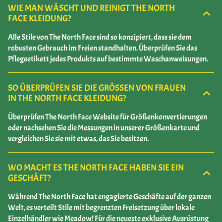
WIE MAN WÄSCHT UND REINIGT THE NORTH
FACE KLEIDUNG?
Alle Stile von The North Face sind so konzipiert, dass sie dem
robusten Gebrauch im Freien standhalten. Überprüfen Sie das
Pflegeetikett jedes Produkts auf bestimmte Waschanweisungen.
SO ÜBERPRÜFEN SIE DIE GRÖSSEN VON FRAUEN I
N THE NORTH FACE KLEIDUNG?
Überprüfen The North Face Website für Größenkonvertierungen
oder nachsehen Sie die Messungen in unserer Größenkarte und
vergleichen Sie sie mit etwas, das Sie besitzen.
WO MACHT ES THE NORTH FACE HABEN SIE EIN
GESCHÄFT?
Während The North Face hat engagierte Geschäfte auf der ganzen
Welt, es verteilt Stile mit begrenzten Freisetzung über lokale
Einzelhändler wie Meadow! Für die neueste exklusive Ausrüstung