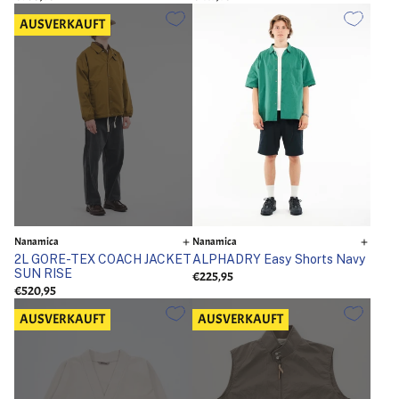
AUSVERKAUFT
Nanamica
Nanamica
2L GORE-TEX COACH JACKET
ALPHADRY Easy Shorts Navy
SUN RISE
€225,95
€520,95
AUSVERKAUFT
AUSVERKAUFT