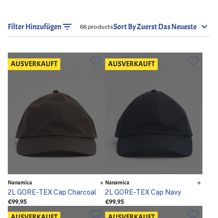
Filter Hinzufügen
Sort By Zuerst Das Neueste
66 products
AUSVERKAUFT
AUSVERKAUFT
Nanamica
Nanamica
2L GORE-TEX Cap Charcoal
2L GORE-TEX Cap Navy
€99,95
€99,95
AUSVERKAUFT
AUSVERKAUFT