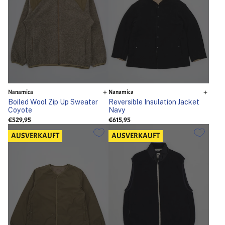
Nanamica
Nanamica
Boiled Wool Zip Up Sweater
Reversible Insulation Jacket
Coyote
Navy
€529,95
€615,95
AUSVERKAUFT
AUSVERKAUFT