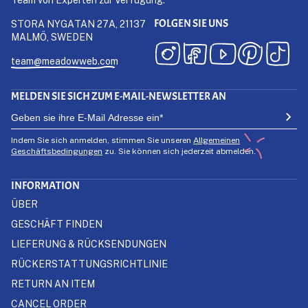
FOLGEN SIE UNS
STORA NYGATAN 27A, 21137
MALMÖ, SWEDEN
team@meadowweb.com
MELDEN SIE SICH ZUM E-MAIL-NEWSLETTER AN
Indem Sie sich anmelden, stimmen Sie unseren
Allgemeinen
Geschäftsbedingungen
zu. Sie können sich jederzeit abmelden.
INFORMATION
ÜBER
GESCHÄFT FINDEN
LIEFERUNG & RÜCKSENDUNGEN
RÜCKERSTATTUNGSRICHTLINIE
RETURN AN ITEM
CANCEL ORDER