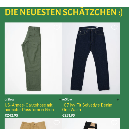
DIE NEUESTEN SCHÄTZCHEN :)
orSlow
orSlow
US-Armee-Cargohose mit
107 Ivy Fit Selvedge Denim
normaler Passform in Grün
One Wash
€242,95
€251,95