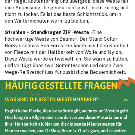
der Regel kastenförmig und übergroß, diese Weste hat
eine Anpassung, die genau richtig ist - nicht zu eng und
nicht zu locker. Es ist das beste Schichtstück, um in
den Wintermonaten warm zu bleiben.
Strahlen + Standkragen ZIP -Weste
-Eine
hochwertige Weste von Beams+, Der Stand Collar
Reißverschluss Boa Forest 65 kombiniert den Komfort
von Fleece mit der Haltbarkeit von Wolle und Nylon.
Diese Weste wurde entwickelt, um Sie warm zu halten,
und verfügt über zwei Seitentaschen und einen Zwei-
Wege-Reißverschluss für zusätzliche Bequemlichkeit.
HÄUFIG GESTELLTE FRAGEN
WAS SIND DIE BESTEN WESTENMARKEN?
Es gibt keine Marke, die als das Beste gilt, wenn es um Westen geht.
Dies hängt im Allgemeinen von den verwendeten Materialien und
ihrer Haltbarkeit ab. Marken, die die besten Männerwesten für
Männer machen, sind OrSlow, Beams+, Our Legacy, und so weiter.